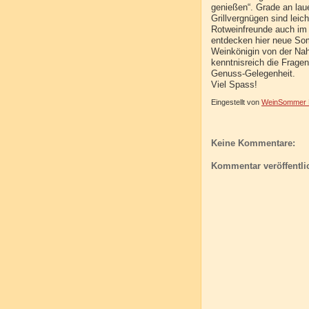
genießen“. Grade an la
Grillvergnügen sind lei
Rotweinfreunde auch im
entdecken hier neue Som
Weinkönigin von der Nah
kenntnisreich die Frage
Genuss-Gelegenheit.
Viel Spass!
Eingestellt von
WeinSommer R
Keine Kommentare:
Kommentar veröffentli