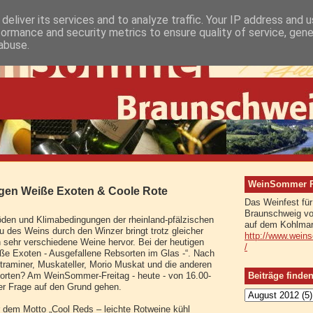
deliver its services and to analyze traffic. Your IP address and 
formance and security metrics to ensure quality of service, gen
abuse.
WeinSommer Rh
en Weiße Exoten & Coole Rote
Das Weinfest für
Braunschweig vo
öden und Klimabedingungen der rheinland-pfälzischen
auf dem Kohlmar
 des Weins durch den Winzer bringt trotz gleicher
http://www.wein
sehr verschiedene Weine hervor. Bei der heutigen
/
e Exoten - Ausgefallene Rebsorten im Glas -“. Nach
aminer, Muskateller, Morio Muskat und die anderen
Beiträge finde
orten? Am WeinSommer-Freitag - heute - von 16.00-
ser Frage auf den Grund gehen.
 dem Motto „Cool Reds – leichte Rotweine kühl