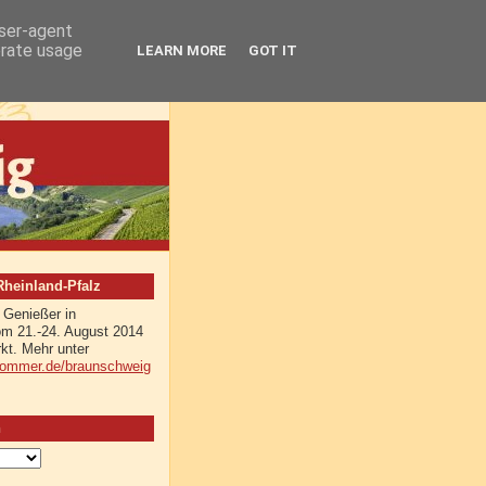
user-agent
erate usage
LEARN MORE
GOT IT
einland-Pfalz
 Genießer in
m 21.-24. August 2014
kt. Mehr unter
sommer.de/braunschweig
n