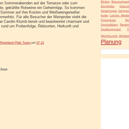
Böden
Braunschwei
uen Sommerabenden auf der Terrasse oder zum
Dornfelder
Geburt
chte, gekühlte Rotweine ein Geheimtipp. So kommen
Gewinnspiel
Jahrga
 Sommer auf ihre Kosten und Weißweingenießer
Keller
Leichte Weiß
merhits. Für alle Besucher der Weinprobe steht die
Portugieser
Re
e Carolin Klumb bereit und beantwortet charmant und
Spezialitäten
Rieslin
n rund um Probenfolge, Rebsorten, Herkunft und
Spätburgunder
T
Weinfreunde
Weißwe
Planung
heinland-Pfalz Team
um
07:15
chen