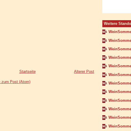
Weitere Stando
WeinSomme
WeinSommer
WeinSomme
WeinSomme
WeinSommer
Startseite
Älterer Post
WeinSomme
 zum Post (Atom)
WeinSommer
WeinSomme
WeinSommer
WeinSomme
WeinSomme
WeinSommer