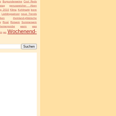
g
Burgunderweine
Cool Reds
stag
genussreicher Aben
ng 2010
Klima
Kohlmarkt
leere
e
Lieblingswinzer
neue Trends
ben
rheinland-pfälzische
g
Rosé
Rotwein
Sommerwein
hemenprobe
wann
was
Wochenend-
in
wo